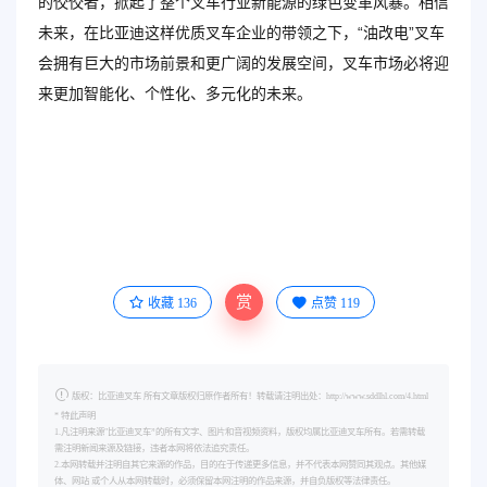
的佼佼者，掀起了整个叉车行业新能源的绿色变革风暴。相信
未来，在比亚迪这样优质叉车企业的带领之下，“油改电”叉车
会拥有巨大的市场前景和更广阔的发展空间，叉车市场必将迎
来更加智能化、个性化、多元化的未来。
赏
收藏
136
点赞
119
版权：比亚迪叉车 所有文章版权归原作者所有！转载请注明出处：http://www.sddlhl.com/4.html
* 特此声明
1.凡注明来源"比亚迪叉车”的所有文字、图片和音视频资料，版权均属比亚迪叉车所有。若需转载
需注明新闻来源及链接，违者本网将依法追究责任。
2.本网转载并注明自其它来源的作品，目的在于传递更多信息，并不代表本网赞同其观点。其他媒
体、网站 或个人从本网转载时，必须保留本网注明的作品来源，并自负版权等法律责任。