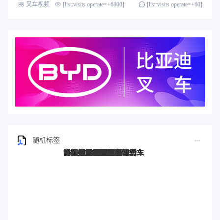
叉车视频
[list:visits operate=+6800]
[list:visits operate=+60]
随机标签
比亚迪叉车
比亚迪电动叉车
比亚迪锂电叉车
新能源比亚迪叉车
比亚迪叉车价格
比亚迪叉车报价
比亚迪叉车多少钱
比亚迪搬运车
比亚迪搬运叉车
比亚迪前移式叉车
新能源叉车
锂电叉车
电动叉车
电瓶叉车
比亚迪电瓶叉车
比亚迪新能源叉车
比亚迪大吨位叉车
比亚迪平衡重叉车
步行式托盘搬运车
比亚迪托盘搬运车
比亚迪电动托盘车
锂电搬运车
电动搬运车
比亚迪AGV
比亚迪机器人
AGV
AGV叉车
比亚迪AGV叉车
比亚迪宽支腿叉车
比亚迪托盘堆垛车
比亚迪堆高叉车
比亚迪托盘式搬运机器人
比亚迪搬运机器人
比亚迪托盘式机器人
比亚迪2.0T站驾式牵引车
比亚迪站驾式牵引车
比亚迪牵引车
比亚迪2.0T牵引车
比亚迪3T托盘搬运车
比亚迪电动搬运车
比亚迪前移车
比亚迪前移叉车
比亚迪托盘前移叉车
比亚迪叉车托盘搬运车
比亚迪堆垛叉车
比亚迪堆垛叉车价格
比亚迪3.0T座驾式牵引车
比亚迪3吨牵引车
比亚迪堆垛车
比亚迪P30S
比亚迪站驾式托盘搬运车
比亚迪仓储叉车
半包围式托盘搬运车
比亚迪2吨搬运车
比亚迪25T牵引车
电动AGV叉车
Stand-on forklift
BYD forklift S16PS
比亚迪4.5T站驾式牵引车
比亚迪Q45TS