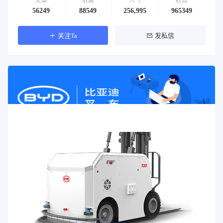
文章
收藏
人气
粉丝
56249
88549
256,995
965349
关注Ta
发私信