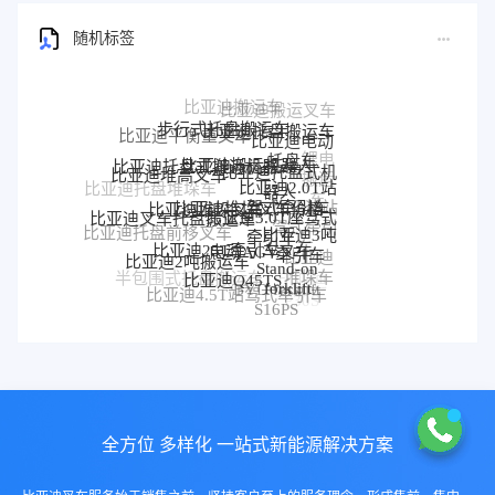
随机标签
步行式托盘搬运车
比亚迪托盘搬运车
比亚迪平衡重叉车
比亚迪电动
比亚迪搬运机器人
托盘车
比亚迪托盘式搬运机器人
锂电
比亚迪托盘式机
比亚迪堆高叉车
搬运
比亚迪2.0T站
器人
比亚迪托盘堆垛车
比亚迪堆垛叉车价格
车
比亚迪堆垛叉车
驾式牵引车
比亚迪站
比亚迪3.0T座驾式
比亚迪叉车托盘搬运车
驾式牵引
牵引车
比亚迪3吨
比亚迪托盘前移叉车
比亚迪25T牵引车
电动AGV叉车
车
牵引车
比亚迪
比亚迪2吨搬运车
Stand-on
比亚迪Q45TS
堆垛车
半包围式托盘搬运车
比亚迪
forklift
BYD forklift
比亚迪4.5T站驾式牵引车
比亚迪仓储叉车
P30S
S16PS
全方位 多样化 一站式新能源解决方案