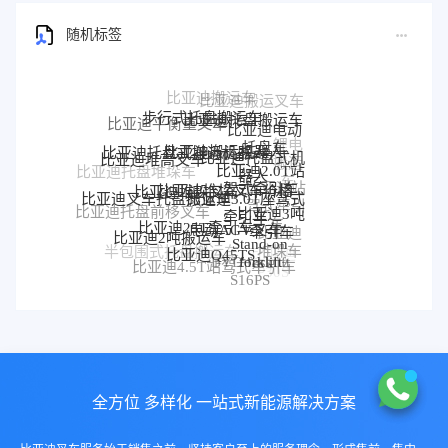
随机标签
步行式托盘搬运车
比亚迪托盘搬运车
比亚迪平衡重叉车
比亚迪电动
锂电
托盘车
比亚迪搬运机器人
比亚迪托盘式搬运机器人
比亚迪托盘式机
比亚迪堆高叉车
搬运
比亚迪2.0T站
器人
比亚迪托盘堆垛车
车
比亚迪堆垛叉车价格
驾式牵引车
比亚迪堆垛叉车
比亚迪站
比亚迪3.0T座驾式
比亚迪叉车托盘搬运车
驾式牵引
比亚迪3吨
牵引车
比亚迪托盘前移叉车
比亚迪25T牵引车
车
电动AGV叉车
牵引车
比亚迪
比亚迪2吨搬运车
Stand-on
堆垛车
比亚迪Q45TS
半包围式托盘搬运车
比亚迪
forklift
BYD forklift
比亚迪4.5T站驾式牵引车
比亚迪仓储叉车
P30S
S16PS
全方位 多样化 一站式新能源解决方案