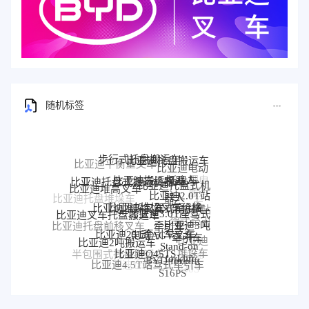
随机标签
步行式托盘搬运车
比亚迪托盘搬运车
比亚迪平衡重叉车
比亚迪电动
比亚迪搬运机器人
比亚迪托盘式搬运机器人
托盘车
比亚迪托盘式机
比亚迪堆高叉车
器人
比亚迪2.0T站
比亚迪堆垛叉车价格
比亚迪托盘堆垛车
比亚迪堆垛叉车
驾式牵引车
比亚迪3.0T座驾式
比亚迪站
比亚迪叉车托盘搬运车
牵引车
比亚迪3吨
驾式牵引
比亚迪托盘前移叉车
比亚迪25T牵引车
电动AGV叉车
比亚迪
牵引车
车
比亚迪2吨搬运车
比亚迪
Stand-on
牵引车
比亚迪前移叉车
比亚迪Q45TS
堆垛车
forklift
半包围式托盘搬运车
比亚迪
BYD forklift
比亚迪4.5T站驾式牵引车
比亚迪仓储叉车
比亚迪站驾式托盘搬运
P30S
S16PS
车