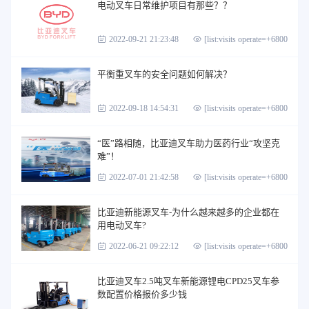
电动叉车日常维护项目有那些？？
2022-09-21 21:23:48
[list:visits operate=+6800]
平衡重叉车的安全问题如何解决？
2022-09-18 14:54:31
[list:visits operate=+6800]
“医”路相随，比亚迪叉车助力医药行业“攻坚克
难”！
2022-07-01 21:42:58
[list:visits operate=+6800]
比亚迪新能源叉车-为什么越来越多的企业都在
用电动叉车?
2022-06-21 09:22:12
[list:visits operate=+6800]
比亚迪叉车2.5吨叉车新能源锂电CPD25叉车参
数配置价格报价多少钱