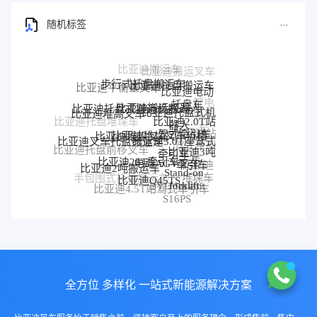
随机标签
步行式托盘搬运车
比亚迪托盘搬运车
比亚迪平衡重叉车
比亚迪电动
托盘车
比亚迪搬运机器人
锂电
比亚迪托盘式搬运机器人
比亚迪托盘式机
比亚迪堆高叉车
搬运
比亚迪2.0T站
器人
比亚迪托盘堆垛车
车
比亚迪堆垛叉车价格
比亚迪堆垛叉车
驾式牵引车
比亚迪站
比亚迪3.0T座驾式
比亚迪叉车托盘搬运车
驾式牵引
比亚迪3吨
牵引车
比亚迪托盘前移叉车
比亚迪25T牵引车
车
电动AGV叉车
牵引车
比亚迪
比亚迪2吨搬运车
Stand-on
堆垛车
比亚迪Q45TS
半包围式托盘搬运车
比亚迪
forklift
BYD forklift
比亚迪4.5T站驾式牵引车
比亚迪仓储叉车
P30S
S16PS
全方位 多样化 一站式新能源解决方案