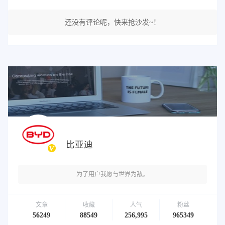
还没有评论呢，快来抢沙发~！
比亚迪
为了用户我愿与世界为敌。
文章
收藏
人气
粉丝
56249
88549
256,995
965349