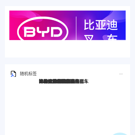
随机标签
比亚迪叉车
比亚迪电动叉车
比亚迪锂电叉车
新能源比亚迪叉车
比亚迪叉车价格
比亚迪叉车报价
比亚迪叉车多少钱
比亚迪搬运车
比亚迪搬运叉车
比亚迪前移式叉车
新能源叉车
锂电叉车
电动叉车
电瓶叉车
比亚迪电瓶叉车
比亚迪新能源叉车
比亚迪大吨位叉车
比亚迪平衡重叉车
步行式托盘搬运车
比亚迪托盘搬运车
比亚迪电动托盘车
锂电搬运车
电动搬运车
比亚迪AGV
比亚迪机器人
AGV
AGV叉车
比亚迪AGV叉车
比亚迪宽支腿叉车
比亚迪托盘堆垛车
比亚迪堆高叉车
比亚迪托盘式搬运机器人
比亚迪搬运机器人
比亚迪托盘式机器人
比亚迪2.0T站驾式牵引车
比亚迪站驾式牵引车
比亚迪牵引车
比亚迪2.0T牵引车
比亚迪3T托盘搬运车
比亚迪电动搬运车
比亚迪前移车
比亚迪前移叉车
比亚迪托盘前移叉车
比亚迪叉车托盘搬运车
比亚迪堆垛叉车
比亚迪堆垛叉车价格
比亚迪3.0T座驾式牵引车
比亚迪3吨牵引车
比亚迪堆垛车
比亚迪P30S
比亚迪站驾式托盘搬运车
比亚迪仓储叉车
半包围式托盘搬运车
比亚迪2吨搬运车
比亚迪25T牵引车
电动AGV叉车
Stand-on forklift
BYD forklift S16PS
比亚迪4.5T站驾式牵引车
比亚迪Q45TS