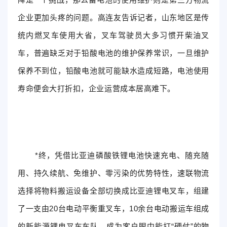
企业更加头疼的问题。高连友告诉记者，山东地区是传
统内燃叉车使用大省，叉车驾驶员大多习惯开柴油叉
车，普遍缺乏对于铅酸电池的维护保养常识，一旦维护
保养不到位，铅酸电池就可能缺水造成短路，电池使用
寿命便会大打折扣，企业运营成本居高难下。
*终，凭借比亚迪磷酸铁锂电池快速充电、随充随
用、持久续航、免维护、零污染的优势特性，速联物流
选择将物料搬运设备全部切换成比亚迪锂电叉车，组建
了一支由20台电动平衡重叉车，10余台电动搬运车组成
的新能源锂电叉车车队，成为客户眼中能打“硬仗”的物