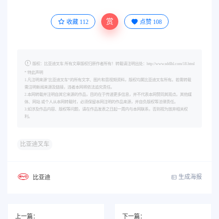
赏
收藏
112
点赞
108
版权：比亚迪叉车 所有文章版权归原作者所有！转载请注明出处：http://www.sddlhl.com/18.html
* 特此声明
1.凡注明来源"比亚迪叉车”的所有文字、图片和音视频资料，版权均属比亚迪叉车所有。若需转载
需注明新闻来源及链接，违者本网将依法追究责任。
2.本网转载并注明自其它来源的作品，目的在于传递更多信息，并不代表本网赞同其观点。其他媒
体、网站 或个人从本网转载时，必须保留本网注明的作品来源，并自负版权等法律责任。
3.如涉及作品内容、版权等问题，请在作品发表之日起一周内与本网联系，否则视为放弃相关权
利。
比亚迪叉车
生成海报
比亚迪
上一篇：
下一篇：