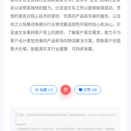
足以证明其独特的魅力。比亚迪叉车之所以能够取得成功，凭
借的是其对核心技术的掌控、优质的产品和完善的服务，以及
持之以恒推动各细分行业物流搬运绿色升级的信心和决心。比
亚迪叉车秉持客户至上的原则，了解客户真实需求，致力于为
客户设计更加完善的产品和场内物流解决方案，帮助客户创造
更大价值，新能源叉车行业健康、可持续发展。
赏
收藏
132
点赞
108
版权：比亚迪叉车 所有文章版权归原作者所有！转载请注明出处：http://www.sddlhl.com/108.ht
ml
* 特此声明
1.凡注明来源"比亚迪叉车”的所有文字、图片和音视频资料，版权均属比亚迪叉车所有。若需转载