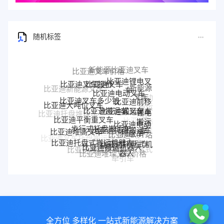
随机标签
比亚迪叉车多少钱
比亚迪搬运车
比亚迪搬运叉车
比亚迪前移
式叉车
比亚迪大吨位叉车
比亚迪平衡重叉车
步行式托盘搬运车
比亚迪托盘搬运车
比亚迪电动
锂电
托盘车
搬运
比亚迪托盘堆垛车
比亚迪堆高叉车
比亚迪托盘式搬运机器人
比亚迪搬运机器人
比亚迪托盘式机
车
比亚迪2.0T站
比亚迪站
器人
驾式牵引车
驾式牵引
比亚迪托盘前移叉车
比亚迪叉车托盘搬运车
比亚迪堆垛叉车
比亚迪堆垛叉车价格
比亚迪3.0T座驾式
比亚迪3吨
车
比亚迪
牵引车
牵引车
比亚迪2吨搬运车
比亚迪25T牵引车
电动AGV叉车
堆垛车
Stand-on
BYD forklift
比亚迪Q45TS
比亚迪4.5T站驾式牵引车
forklift
S16PS
全方位 多样化 一站式新能源解决方案