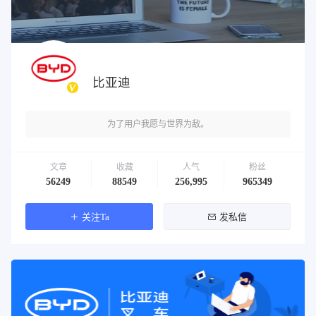
比亚迪
为了用户我愿与世界为敌。
文章
收藏
人气
粉丝
56249
88549
256,995
965349
关注Ta
发私信